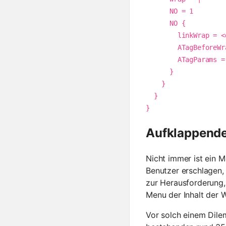
      NO = 1

      NO {

        linkWrap = <div class="div-nav-content">|</div>

        ATagBeforeWrap = <div class="div-nav-content">|</div>

        ATagParams = class="nav-content"

      }

    }

  }

}  
Aufklappende
Nicht immer ist ein 
Benutzer erschlagen
zur Herausforderung,
Menu der Inhalt der W
Vor solch einem Dile