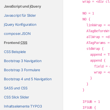
      wrap = <div class="dropdown-menu megamenu"><div class="row"> | </div></div>

JavaScript und jQuery
      NO = 1

Javascript für Slider
      NO {

jQuery Konfiguration
        linkWrap = <div class="div-nav-title">|</div>

        ATagBeforeWrap = <div class="div-nav-title">|</div>

composer.JSON
        allWrap = <div class="col-xs-12 col-sm-6 col-lg-3 div-nav"> | </div>

Frontend
CSS
        ATagParams = class="nav-title"

        stdWrap {

CSS Beispiele
          append = TEXT

          append {

Bootstrap 3 Navigation
            field = description // abstract // nav_title // subtitle // title

Bootstrap 3 Formulare
            wrap = <div class="div-nav-abstract"> | </div>

          }

Bootstrap 4 und 5 Navigation
        }

SASS und CSS
      } 

CSS Slick Slider
      IFSUB = 1

Inhaltselemente TYPO3
      IFSUB {
