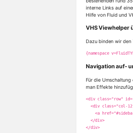
bestehenden rund 350
interne Links auf ein
Hilfe von Fluid und VH
VHS Viewhelper 
Dazu binden wir den V
{namespace v=FluidTY
Navigation auf- 
Für die Umschaltung
man Effekte hinzufüg
<div class="row" id=
  <div class="col-12 col-md-12 col-lg-12">

    <a href="#sidebar" class="toggle-bar" data-toggle="collapse" title="Navigation"><i class="fas fa-bars"></i></a>

  </div>

</div>