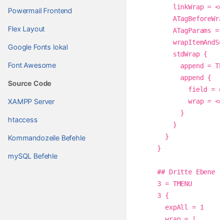
        linkWrap = <div class="div-nav-title"> | </div>

Powermail Frontend
        ATagBeforeWrap = <div class="div-nav-title"> | </div>

Flex Layout
        ATagParams = class="nav-title"

        wrapItemAndSub = <div class="col-xs-12 col-sm-6 col-lg-3 div-nav">|</div>

Google Fonts lokal
        stdWrap {

Font Awesome
          append = TEXT

          append {

Source Code
            field = description // abstract // nav_title // subtitle // title

XAMPP Server
            wrap = <div class="div-nav-abstract"> | </div>

          }

htaccess
        }

      }

Kommandozeile Befehle
    }

mySQL Befehle
    ## Dritte Ebene

    3 = TMENU

    3 {

      expAll = 1

      wrap = |
