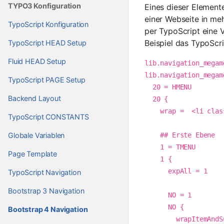
TYPO3 Konfiguration
Eines dieser Element
einer Webseite in me
TypoScript Konfiguration
per TypoScript eine V
Beispiel das TypoScri
TypoScript HEAD Setup
Fluid HEAD Setup
lib.navigation_megam
lib.navigation_megame
TypoScript PAGE Setup
  20 = HMENU

Backend Layout
  20 {

    wrap =  <li class="nav-item dropdown megamenu-li"> | </li>

TypoScript CONSTANTS
Globale Variablen
    ## Erste Ebene

    1 = TMENU

Page Template
    1 {

      expAll = 1

TypoScript Navigation
Bootstrap 3 Navigation
      NO = 1

      NO {

Bootstrap 4 Navigation
        wrapItemAndSub = <li class="nav-item">|</li>
