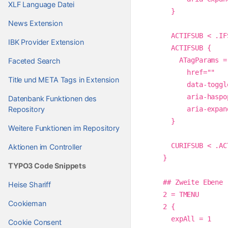
XLF Language Datei
      }

News Extension
      ACTIFSUB < .IFSUB

IBK Provider Extension
      ACTIFSUB {

        ATagParams = class="nav-link dropdown-toggle"   ## Zeilenumbruch

Faceted Search
          href="" 

Title und META Tags in Extension
          data-toggle="dropdown" 

          aria-haspopup="true" 

Datenbank Funktionen des
Repository
          aria-expanded="false"

      }

Weitere Funktionen im Repository
      CURIFSUB < .ACTIFSUB

Aktionen im Controller
    }

TYPO3 Code Snippets
    ## Zweite Ebene

Heise Shariff
    2 = TMENU

Cookieman
    2 {

      expAll = 1

Cookie Consent