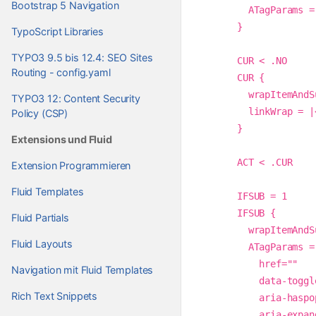
Bootstrap 5 Navigation
        ATagParams = class="nav-link"

      }

TypoScript Libraries
TYPO3 9.5 bis 12.4: SEO Sites
      CUR < .NO

Routing - config.yaml
      CUR {

        wrapItemAndSub = <li class="nav-item active">|</li>

TYPO3 12: Content Security
        linkWrap = |<span class="sr-only">(current)</span>

Policy (CSP)
      }

Extensions und Fluid
      ACT < .CUR

Extension Programmieren
Fluid Templates
      IFSUB = 1

      IFSUB {

Fluid Partials
        wrapItemAndSub = <li class="nav-item dropdown megamenu-li"> | </li>

Fluid Layouts
        ATagParams = class="nav-link dropdown-toggle"   ## Zeilenumbruch

          href="" 

Navigation mit Fluid Templates
          data-toggle="dropdown" 

Rich Text Snippets
          aria-haspopup="true" 

          aria-expanded="false"
