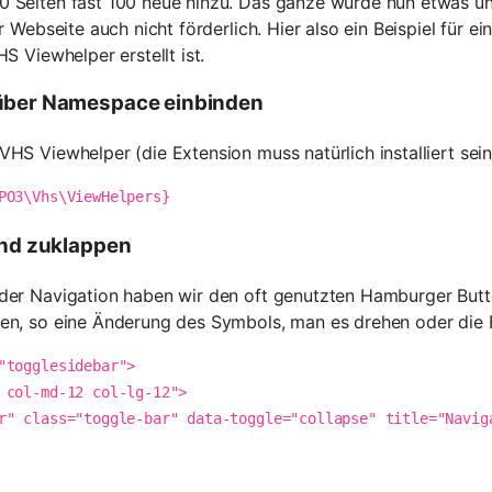
 Seiten fast 100 neue hinzu. Das ganze wurde nun etwas unü
er Webseite auch nicht förderlich. Hier also ein Beispiel für 
S Viewhelper erstellt ist.
über Namespace einbinden
HS Viewhelper (die Extension muss natürlich installiert sein!
PO3\Vhs\ViewHelpers}
und zuklappen
 der Navigation haben wir den oft genutzten Hamburger But
en, so eine Änderung des Symbols, man es drehen oder die 
"togglesidebar">
