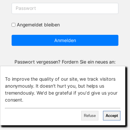
Passwort
Angemeldet bleiben
Anmelden
Passwort vergessen? Fordern Sie ein neues an:
Setze neues Passwort
To improve the quality of our site, we track visitors
To improve the quality of our site, we track visitors
anonymously. It doesn't hurt you, but helps us
anonymously. It doesn't hurt you, but helps us
tremendously. We'd be grateful if you'd give us your
tremendously. We'd be grateful if you'd give us your
consent.
consent.
Refuse
Refuse
Accept
Accept